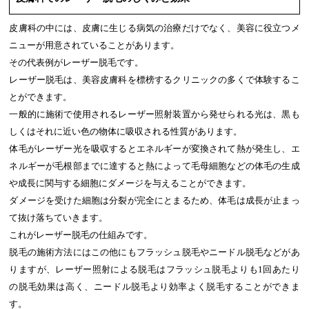
皮膚科の中には、皮膚に生じる病気の治療だけでなく、美容に役立つメ
ニューが用意されていることがあります。
その代表例がレーザー脱毛です。
レーザー脱毛は、美容皮膚科を標榜するクリニックの多くで体験するこ
とができます。
一般的に施術で使用されるレーザー照射装置から発せられる光は、黒も
しくはそれに近い色の物体に吸収される性質があります。
体毛がレーザー光を吸収するとエネルギーが変換されて熱が発生し、エ
ネルギーが毛根部までに達すると熱によって毛母細胞などの体毛の生成
や成長に関与する細胞にダメージを与えることができます。
ダメージを受けた細胞は分裂が完全にとまるため、体毛は成長が止まっ
て抜け落ちていきます。
これがレーザー脱毛の仕組みです。
脱毛の施術方法にはこの他にもフラッシュ脱毛やニードル脱毛などがあ
りますが、レーザー照射による脱毛はフラッシュ脱毛よりも1回あたり
の脱毛効果は高く、ニードル脱毛より効率よく脱毛することができま
す。